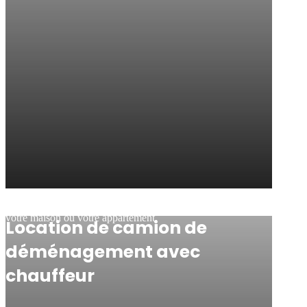
Nous vous garantissons un transfert en toute tranquillité pour
votre maison ou votre appartement.
Location de camion de
déménagement avec
chauffeur