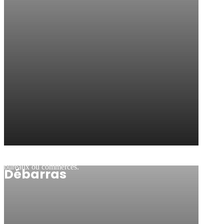
Nous vous assurons un transfert sans tracas de vos locaux,
bureaux ou commerces.
Débarras