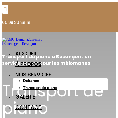

06 99 36 88 18
ACCUEIL
Transport de piano à Besançon : un
service expert pour les mélomanes
À PROPOS
NOS SERVICES
Débarras
Transport de
Transport de piano
GALERIE
piano
CONTACT