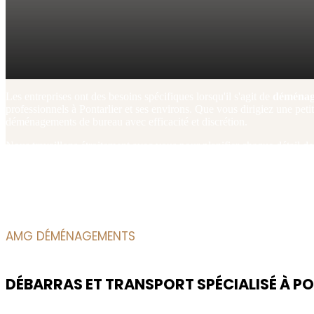
Les entreprises ont des besoins spécifiques lorsqu'il s'agit de
déménag
professionnels à Pontarlier et ses environs. Que vous dirigiez une pet
déménagements de bureau avec efficacité et discrétion.
Nous travaillons étroitement avec vous pour planifier chaque détail de
transition fluide et rapide, afin de permettre à votre équipe de reprendr
AMG DÉMÉNAGEMENTS
DÉBARRAS ET TRANSPORT SPÉCIALISÉ À P