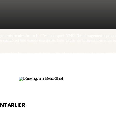
ements professionnels
. C'est pourquoi
AMG Déménagements
propo
ite startup ou une grande entreprise, nous avons les compétences et les r
 votre déménagement, minimisant ainsi les interruptions de vos activités 
e son travail sans délai.
ONTARLIER