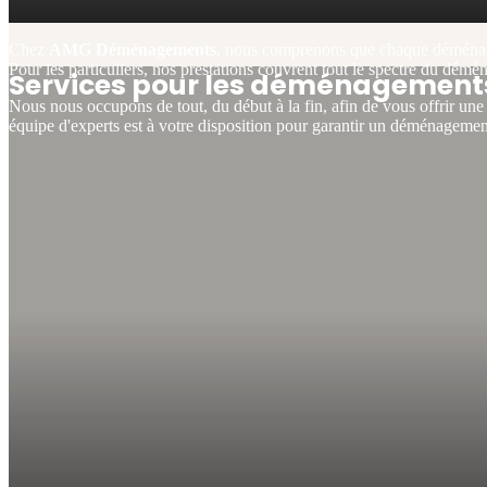
Chez
AMG Déménagements
, nous comprenons que chaque déménage
Pour les particuliers, nos prestations couvrent tout le spectre du démé
Services pour les déménagements 
Nous nous occupons de tout, du début à la fin, afin de vous offrir une 
équipe d'experts est à votre disposition pour garantir un déménagement 