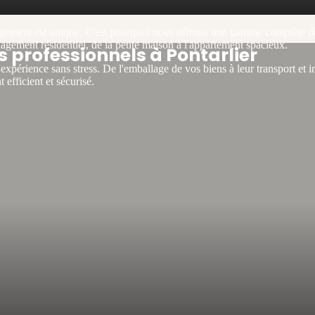
ment est unique. C'est pourquoi nous offrons une gamme complète de s
nagement résidentiel, de la petite maison à l'appartement spacieux.
professionnels à Pontarlier
expérience sans stress. De l'emballage de vos biens à leur transport et 
efficient et sécurisé.