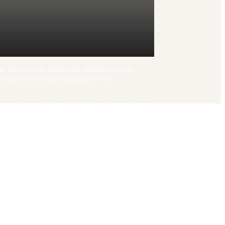
se des services dédiés aux déménagements
essources nécessaires pour gérer vos
quotidiennes. Notre objectif est de garantir une